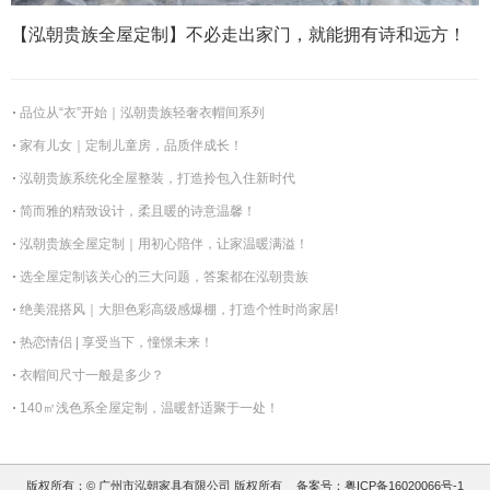
【泓朝贵族全屋定制】不必走出家门，就能拥有诗和远方！
品位从“衣”开始｜泓朝贵族轻奢衣帽间系列
家有儿女｜定制儿童房，品质伴成长！
泓朝贵族系统化全屋整装，打造拎包入住新时代
简而雅的精致设计，柔且暖的诗意温馨！
泓朝贵族全屋定制｜用初心陪伴，让家温暖满溢！
选全屋定制该关心的三大问题，答案都在泓朝贵族
绝美混搭风｜大胆色彩高级感爆棚，打造个性时尚家居!
热恋情侣 | 享受当下，憧憬未来！
衣帽间尺寸一般是多少？
140㎡浅色系全屋定制，温暖舒适聚于一处！
版权所有：© 广州市泓朝家具有限公司 版权所有
备案号：
粤ICP备16020066号-1