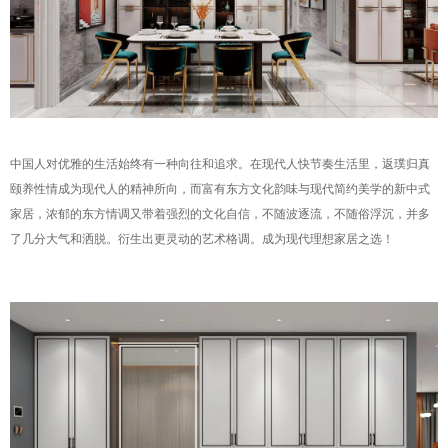
中国人对优雅的生活始终有一种向往和追求。在现代人快节奏生活里，返璞归真
颐养性情成为现代人的精神所向，而富有东方文化韵味与现代简约美学的新中式
家居，浓郁的东方情调又带着强烈的文化自信，不随波逐流，不随俗浮沉，并多
了几分大气和洒脱。衍生出更灵动的艺术格调。成为现代理想家居之选！