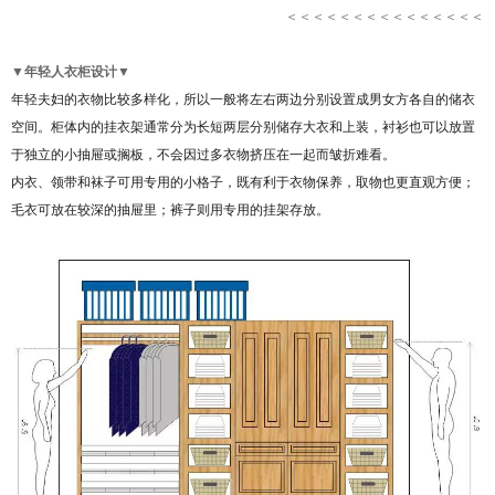
＜＜＜＜＜＜＜＜＜＜＜＜＜＜＜
▼
年轻人衣柜设计
▼
年轻夫妇的衣物比较多样化，所以一般将左右两边分别设置成男女方各自的储衣
空间。柜体内的挂衣架通常分为长短两层分别储存大衣和上装，衬衫也可以放置
于独立的小抽屉或搁板，不会因过多衣物挤压在一起而皱折难看。
内衣、领带和袜子可用专用的小格子，既有利于衣物保养，取物也更直观方便；
毛衣可放在较深的抽屉里；裤子则用专用的挂架存放。