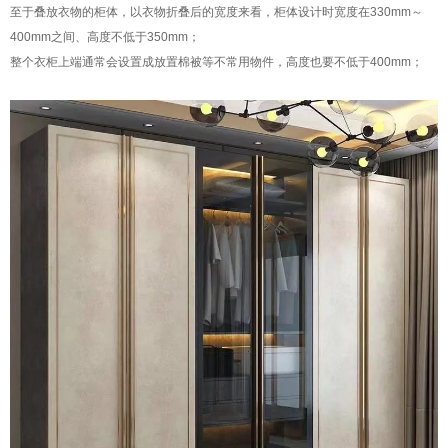
至于叠放衣物的柜体，以衣物折叠后的宽度来看，柜体设计时宽度在330mm～
400mm之间、高度不低于350mm；
整个衣柜上端通常会设置成放置棉被等不常用物件，高度也要不低于400mm；