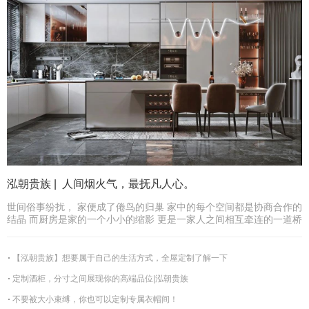
泓朝贵族 | 人间烟火气，最抚凡人心。
世间俗事纷扰， 家便成了倦鸟的归巢 家中的每个空间都是协商合作的
结晶 而厨房是家的一个小小的缩影 更是一家人之间相互牵连的一道桥
【泓朝贵族】想要属于自己的生活方式，全屋定制了解一下
定制酒柜，分寸之间展现你的高端品位|泓朝贵族
不要被大小束缚，你也可以定制专属衣帽间！