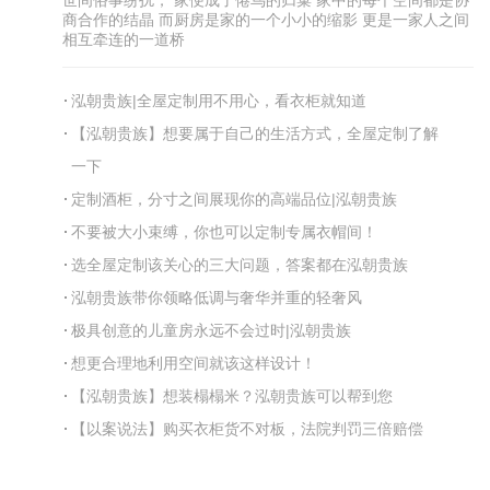
商合作的结晶 而厨房是家的一个小小的缩影 更是一家人之间
相互牵连的一道桥
泓朝贵族|全屋定制用不用心，看衣柜就知道
【泓朝贵族】想要属于自己的生活方式，全屋定制了解
一下
定制酒柜，分寸之间展现你的高端品位|泓朝贵族
不要被大小束缚，你也可以定制专属衣帽间！
选全屋定制该关心的三大问题，答案都在泓朝贵族
泓朝贵族带你领略低调与奢华并重的轻奢风
极具创意的儿童房永远不会过时|泓朝贵族
想更合理地利用空间就该这样设计！
【泓朝贵族】想装榻榻米？泓朝贵族可以帮到您
【以案说法】购买衣柜货不对板，法院判罚三倍赔偿