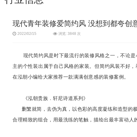
现代青年装修爱简约风 没想到都夸创
浏览: 3848 次
2022/02/15
现
代
简约
风是
时
下最流行的装修风格之一，不
论
是
主的个性装出属于自己风格的家装。但
简约
风装不好，
在泓朝小
编给
大家推荐一款
满满创
意感的装修案例。
《泓朝贵族 .
轩
尼
诗
道系列》
删繁就简，去伪为真，以色彩的高度凝练和造型的
合理精致的组合，用最洗练的笔触，描绘出最丰富动人