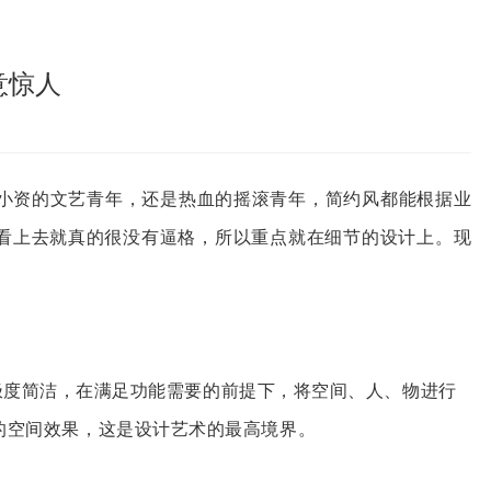
意惊人
小
资
的文艺青年，
还
是
热
血的
摇
滚青年，
简约
风都能根据业
看上去就真的很
没
有逼格，所以重点就在
细节
的设
计
上。
现
极度简洁，在满足功能需要的前提下，将空间、人、物进行
的空间效果，这是设计艺术的最高境界。