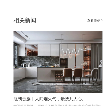
相关新闻
查看更多
泓朝贵族 | 人间烟火气，最抚凡人心。
世间俗事纷扰， 家便成了倦鸟的归巢 家中的每个空间都是协