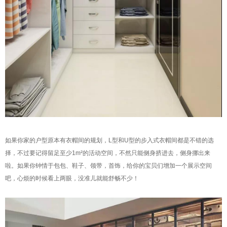
如果你家的户型原本有衣帽间的规划，L型和U型的步入式衣帽间都是不错的选
择，不过要记得留足至少1m²的活动空间，不然只能侧身挤进去，侧身挪出来
啦。如果你钟情于包包、鞋子、领带，首饰，给你的宝贝们增加一个展示空间
吧，心烦的时候看上两眼，没准儿就能舒畅不少！