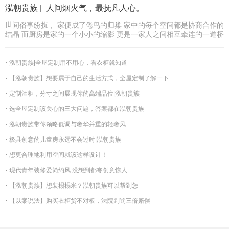
泓朝贵族 | 人间烟火气，最抚凡人心。
世间俗事纷扰， 家便成了倦鸟的归巢 家中的每个空间都是协商合作的
结晶 而厨房是家的一个小小的缩影 更是一家人之间相互牵连的一道桥
泓朝贵族|全屋定制用不用心，看衣柜就知道
【泓朝贵族】想要属于自己的生活方式，全屋定制了解一下
定制酒柜，分寸之间展现你的高端品位|泓朝贵族
选全屋定制该关心的三大问题，答案都在泓朝贵族
泓朝贵族带你领略低调与奢华并重的轻奢风
极具创意的儿童房永远不会过时|泓朝贵族
想更合理地利用空间就该这样设计！
现代青年装修爱简约风 没想到都夸创意惊人
【泓朝贵族】想装榻榻米？泓朝贵族可以帮到您
【以案说法】购买衣柜货不对板，法院判罚三倍赔偿