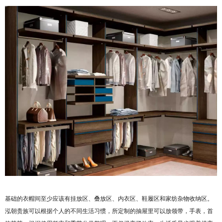
基础的衣帽间至少应该有挂放区、叠放区、内衣区、鞋履区和家纺杂物收纳区。
泓朝贵族可以根据个人的不同生活习惯，所定制的抽屉里可以放领带，手表，首