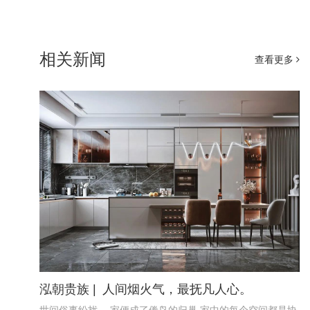
相关新闻
查看更多
泓朝贵族 | 人间烟火气，最抚凡人心。
世间俗事纷扰， 家便成了倦鸟的归巢 家中的每个空间都是协