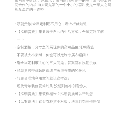
商合作的结晶 而厨房是家的一个小小的缩影 更是一家人之间
相互牵连的一道桥
泓朝贵族|全屋定制用不用心，看衣柜就知道
【泓朝贵族】想要属于自己的生活方式，全屋定制了解
一下
定制酒柜，分寸之间展现你的高端品位|泓朝贵族
不要被大小束缚，你也可以定制专属衣帽间！
选全屋定制该关心的三大问题，答案都在泓朝贵族
泓朝贵族带你领略低调与奢华并重的轻奢风
想更合理地利用空间就该这样设计！
现代青年装修爱简约风 没想到都夸创意惊人
【泓朝贵族】想装榻榻米？泓朝贵族可以帮到您
【以案说法】购买衣柜货不对板，法院判罚三倍赔偿