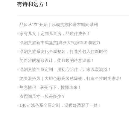
有诗和远方！
品位从“衣”开始｜泓朝贵族轻奢衣帽间系列
家有儿女｜定制儿童房，品质伴成长！
泓朝贵族新中式鉴赏|典雅大气演绎国潮魅力
泓朝贵族系统化全屋整装，打造拎包入住新时代
简而雅的精致设计，柔且暖的诗意温馨！
泓朝贵族全屋定制｜用初心陪伴，让家温暖满溢！
绝美混搭风｜大胆色彩高级感爆棚，打造个性时尚家居!
热恋情侣 | 享受当下，憧憬未来！
衣帽间尺寸一般是多少？
140㎡浅色系全屋定制，温暖舒适聚于一处！