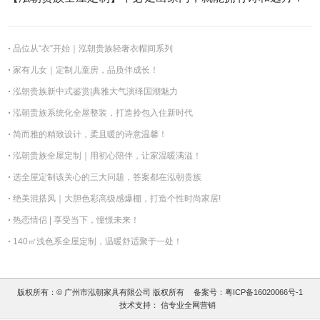
品位从“衣”开始｜泓朝贵族轻奢衣帽间系列
家有儿女｜定制儿童房，品质伴成长！
泓朝贵族新中式鉴赏|典雅大气演绎国潮魅力
泓朝贵族系统化全屋整装，打造拎包入住新时代
简而雅的精致设计，柔且暖的诗意温馨！
泓朝贵族全屋定制｜用初心陪伴，让家温暖满溢！
选全屋定制该关心的三大问题，答案都在泓朝贵族
绝美混搭风｜大胆色彩高级感爆棚，打造个性时尚家居!
热恋情侣 | 享受当下，憧憬未来！
140㎡浅色系全屋定制，温暖舒适聚于一处！
版权所有：© 广州市泓朝家具有限公司 版权所有
备案号：
粤ICP备16020066号-1
技术支持：
信专业全网营销