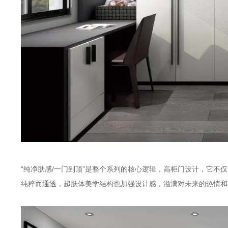
“纯净肤感/一门到顶”是整个系列的核心逻辑，高柜门设计，它不
纯粹而通透，超肤体美学结构也加强设计感，溢满对未来的热情和