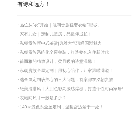
有诗和远方！
品位从“衣”开始｜泓朝贵族轻奢衣帽间系列
家有儿女｜定制儿童房，品质伴成长！
泓朝贵族新中式鉴赏|典雅大气演绎国潮魅力
泓朝贵族系统化全屋整装，打造拎包入住新时代
简而雅的精致设计，柔且暖的诗意温馨！
泓朝贵族全屋定制｜用初心陪伴，让家温暖满溢！
选全屋定制该关心的三大问题，答案都在泓朝贵族
绝美混搭风｜大胆色彩高级感爆棚，打造个性时尚家居!
衣帽间尺寸一般是多少？
140㎡浅色系全屋定制，温暖舒适聚于一处！