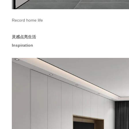
Record home life
灵感点亮生活
Inspiration